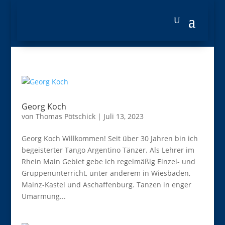
Georg Koch
von
Thomas Pötschick
|
Juli 13, 2023
Georg Koch Willkommen! Seit über 30 Jahren bin ich
be­geis­terter Tango Argen­tino Tänzer. Als Lehrer im
Rhein Main Gebiet gebe ich regel­mäßig Einzel- und
Gruppen­unterricht, unter anderem in Wies­baden,
Mainz-Kastel und Aschaf­fenburg. Tanzen in enger
Um­armung...